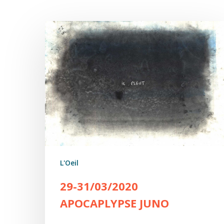
29-
31/03/2020
Apocaplypse
juNo
L'Oeil
29-31/03/2020
APOCAPLYPSE JUNO