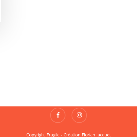
Fragile
REVUE DE CRÉATIONS
contact@fragile-revue.fr
facebook
instagram
Copyright Fragile - Création
Florian Jacquet