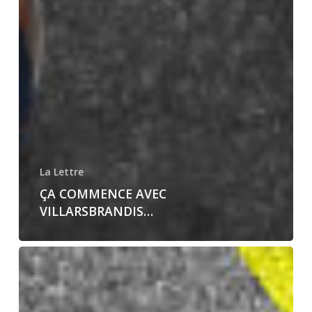
La Lettre
ÇA COMMENCE AVEC
VILLARSBRANDIS…
Pour
commencer
à
peindre…