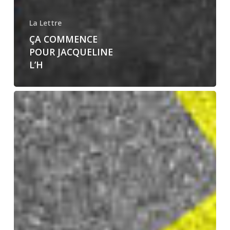
La Lettre
ÇA COMMENCE
POUR JACQUELINE
L’H
Ça
commence
avec
Villarsbrandis…