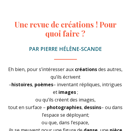
Une
revue
de
créations
!
Pour
quoi
faire
?
PAR
PIERRE
HÉLÈNE-SCANDE
Eh bien, pour s’intéresser aux
créations
des autres,
qu’ils écrivent
–
histoires
,
poèmes
– inventant répliques, intrigues
et
images
;
ou qu’ils créent des images,
tout en surface –
photographies
,
dessins
– ou dans
l’espace se déployant;
ou que, dans l’espace,
ils se meuvent pour une figure de
danse
, une
pièce