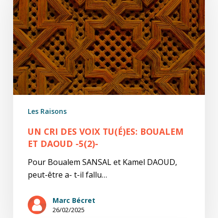
voix
tu(é)es:
Boualem
et
Daoud
-5(2)-
Les Raisons
UN CRI DES VOIX TU(É)ES: BOUALEM
ET DAOUD -5(2)-
Pour Boualem SANSAL et Kamel DAOUD,
peut-être a- t-il fallu…
Marc Bécret
26/02/2025