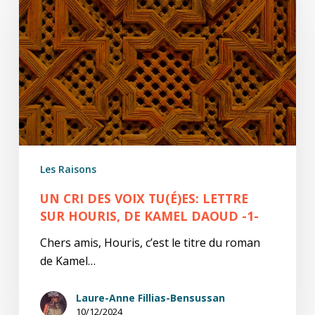
des
voix
tu(é)es:
lettre
sur
Houris,
de
Kamel
Daoud
Les Raisons
-1-
UN CRI DES VOIX TU(É)ES: LETTRE
SUR HOURIS, DE KAMEL DAOUD -1-
Chers amis, Houris, c’est le titre du roman
de Kamel…
Laure-Anne Fillias-Bensussan
10/12/2024