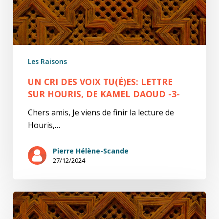
Houris,
de
Kamel
Daoud
Les Raisons
-3-
UN CRI DES VOIX TU(É)ES: LETTRE
SUR HOURIS, DE KAMEL DAOUD -3-
Chers amis, Je viens de finir la lecture de
Houris,…
Pierre Hélène-Scande
27/12/2024
Un
cri