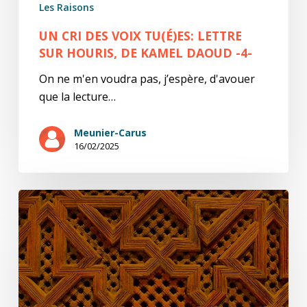
Les Raisons
-4-
UN CRI DES VOIX TU(É)ES: LETTRE
SUR HOURIS, DE KAMEL DAOUD -4-
On ne m'en voudra pas, j’espère, d'avouer
que la lecture…
Meunier-Carus
16/02/2025
Un
cri
des
voix
tu(é)es:
lettre
sur