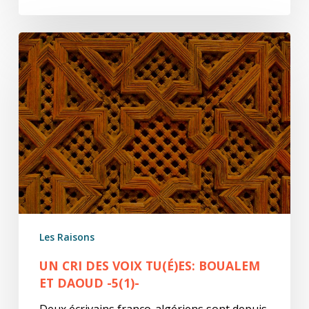
Un
cri
des
voix
tu(é)es:
Boualem
et
Daoud
-5(1)-
Les Raisons
UN CRI DES VOIX TU(É)ES: BOUALEM
ET DAOUD -5(1)-