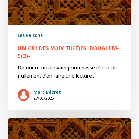
Les Raisons
UN CRI DES VOIX TU(É)ES: BOUALEM-
5(3)-
Défendre un écrivain pourchassé n’interdit
nullement d’en faire une lecture…
Marc Bécret
27/02/2025
Un
cri
des