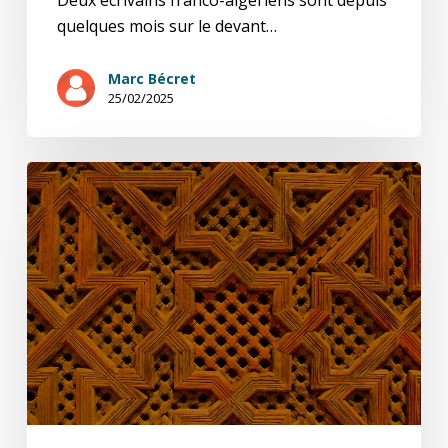
Deux écrivains franco-algériens sont depuis
quelques mois sur le devant…
Marc Bécret
25/02/2025
Un
cri
des
voix
tu(é)es:
lettre
sur
Houris,
de
Kamel
Daoud