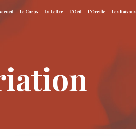
Accueil
Le Corps
La Lettre
L’Oeil
L’Oreille
Les Raisons
iation