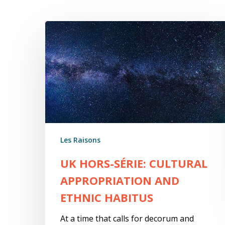
UK
Hors-
Série:
cultural
appropriation
and
ethnic
habitus
Les Raisons
UK HORS-SÉRIE: CULTURAL
APPROPRIATION AND
ETHNIC HABITUS
At a time that calls for decorum and