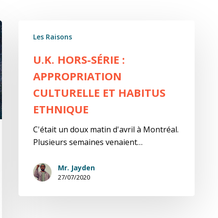
U.K.
Les Raisons
Hors-
Série
U.K. HORS-SÉRIE :
:
APPROPRIATION
appropriation
culturelle
CULTURELLE ET HABITUS
et
ETHNIQUE
habitus
ethnique
C'était un doux matin d'avril à Montréal.
Plusieurs semaines venaient…
Mr. Jayden
27/07/2020