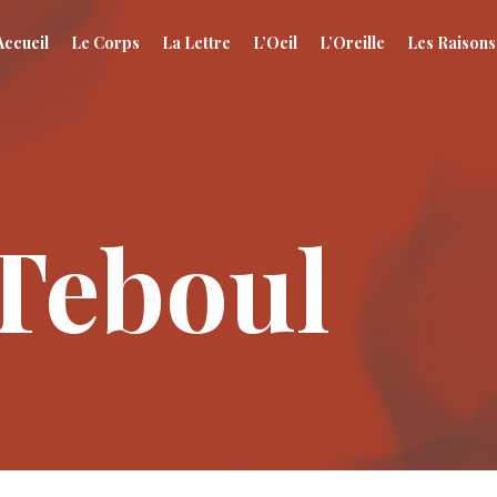
Accueil
Le Corps
La Lettre
L’Oeil
L’Oreille
Les Raisons
Teboul