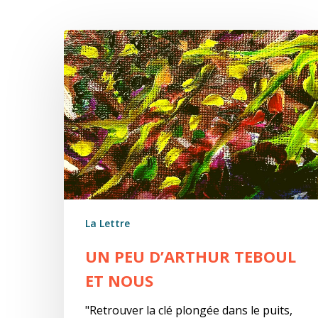
Un
peu
d’Arthur
Teboul
et
nous
La Lettre
UN PEU D’ARTHUR TEBOUL
ET NOUS
"Retrouver la clé plongée dans le puits,