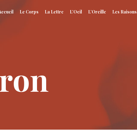
Accueil
Le Corps
La Lettre
L’Oeil
L’Oreille
Les Raisons
Dron