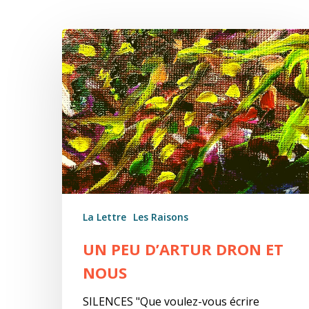
Un
peu
d’Artur
Dron
et
nous
La Lettre
Les Raisons
UN PEU D’ARTUR DRON ET
NOUS
SILENCES "Que voulez-vous écrire