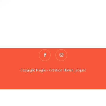
Fragile
REVUE DE CRÉATIONS
contact@fragile-revue.fr
facebook
instagram
Copyright Fragile - Création
Florian Jacquet