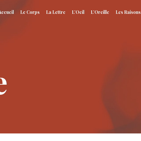
Accueil
Le Corps
La Lettre
L’Oeil
L’Oreille
Les Raisons
e