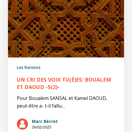
voix
tu(é)es:
Boualem
et
Daoud
-5(2)-
Les Raisons
UN CRI DES VOIX TU(É)ES: BOUALEM
ET DAOUD -5(2)-
Pour Boualem SANSAL et Kamel DAOUD,
peut-être a- t-il fallu…
Marc Bécret
26/02/2025