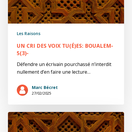
Les Raisons
UN CRI DES VOIX TU(É)ES: BOUALEM-
5(3)-
Défendre un écrivain pourchassé n’interdit
nullement d’en faire une lecture…
Marc Bécret
27/02/2025
Un
cri
des