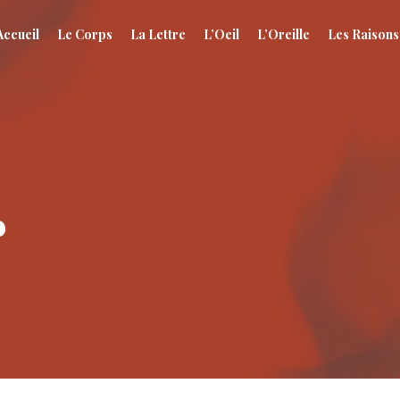
Accueil
Le Corps
La Lettre
L’Oeil
L’Oreille
Les Raisons
r