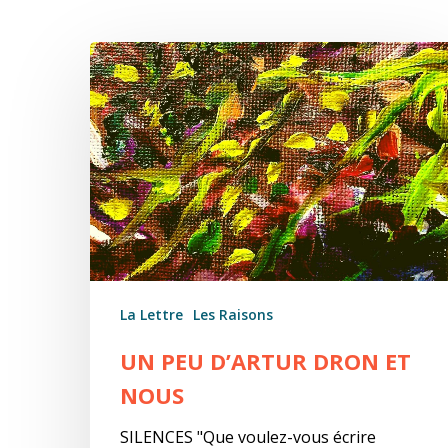
Un
peu
d’Artur
Dron
et
nous
La Lettre
Les Raisons
UN PEU D’ARTUR DRON ET
NOUS
SILENCES "Que voulez-vous écrire