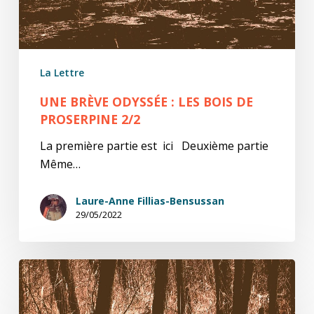
Proserpine
2/2
La Lettre
UNE BRÈVE ODYSSÉE : LES BOIS DE
PROSERPINE 2/2
La première partie est ici Deuxième partie
Même…
Laure-Anne Fillias-Bensussan
29/05/2022
Une
brève
odyssée