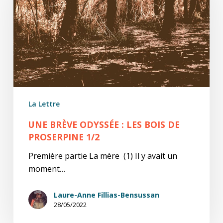
:
Les
bois
de
Proserpine
1/2
La Lettre
UNE BRÈVE ODYSSÉE : LES BOIS DE
PROSERPINE 1/2
Première partie La mère (1) Il y avait un
moment…
Laure-Anne Fillias-Bensussan
28/05/2022