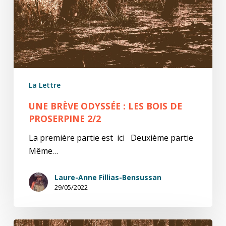
bois
de
Proserpine
2/2
La Lettre
UNE BRÈVE ODYSSÉE : LES BOIS DE
PROSERPINE 2/2
La première partie est ici Deuxième partie
Même…
Laure-Anne Fillias-Bensussan
29/05/2022
Une