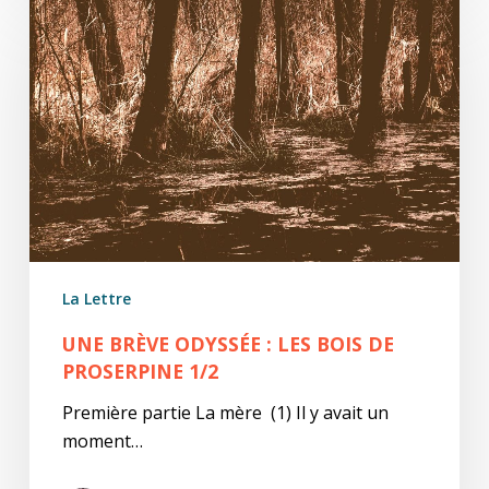
brève
odyssée
:
Les
bois
de
Proserpine
1/2
La Lettre
UNE BRÈVE ODYSSÉE : LES BOIS DE
PROSERPINE 1/2
Première partie La mère (1) Il y avait un
moment…