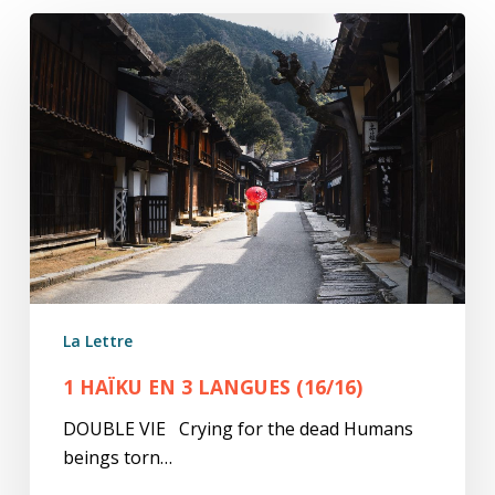
1
Haïku
en
3
Langues
(16/16)
La Lettre
1 HAÏKU EN 3 LANGUES (16/16)
DOUBLE VIE Crying for the dead Humans
beings torn…