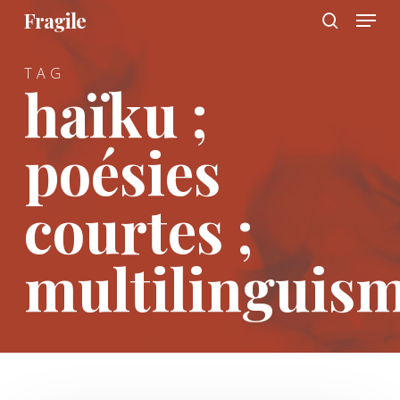
Menu
Skip
Fragile
to
search
main
TAG
content
haïku ;
poésies
courtes ;
multilinguism