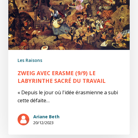
labyrinthe
sacré
du
travail
Les Raisons
ZWEIG AVEC ERASME (9/9) LE
LABYRINTHE SACRÉ DU TRAVAIL
« Depuis le jour où l'idée érasmienne a subi
cette défaite…
Ariane Beth
20/12/2023