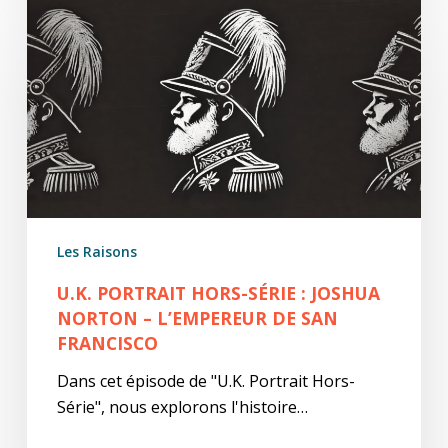
U.K.
Portrait
Hors-
Série
:
Joshua
Norton
–
L’Empereur
de
Les Raisons
San
Francisco
U.K. PORTRAIT HORS-SÉRIE : JOSHUA
NORTON – L’EMPEREUR DE SAN
FRANCISCO
Dans cet épisode de "U.K. Portrait Hors-
Série", nous explorons l'histoire…