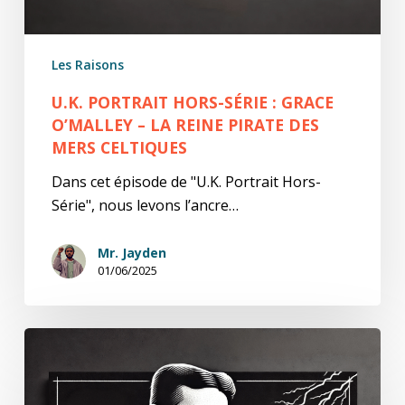
–
La
Reine
Les Raisons
Pirate
des
U.K. PORTRAIT HORS-SÉRIE : GRACE
Mers
O’MALLEY – LA REINE PIRATE DES
MERS CELTIQUES
Celtiques
Dans cet épisode de "U.K. Portrait Hors-
Série", nous levons l’ancre…
Mr. Jayden
01/06/2025
U.K.
Portrait
Hors-