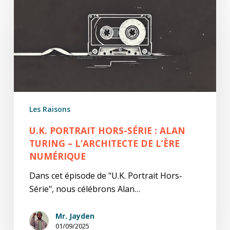
Hors-
Série
:
Alan
Turing
–
L’Architecte
de
Les Raisons
l’Ère
Numérique
U.K. PORTRAIT HORS-SÉRIE : ALAN
TURING – L’ARCHITECTE DE L’ÈRE
NUMÉRIQUE
Dans cet épisode de "U.K. Portrait Hors-
Série", nous célébrons Alan…
Mr. Jayden
01/09/2025