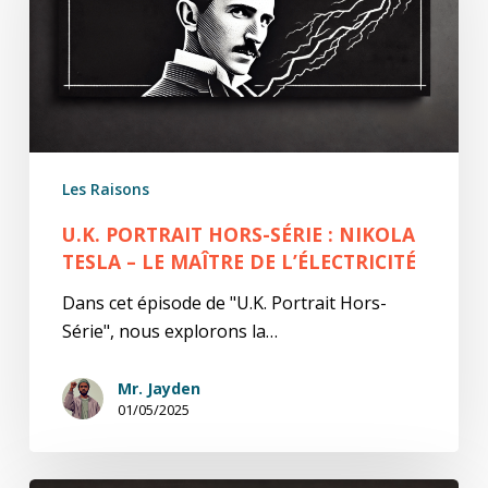
Série
:
Nikola
Tesla
–
Le
Maître
Les Raisons
de
l’Électricité
U.K. PORTRAIT HORS-SÉRIE : NIKOLA
TESLA – LE MAÎTRE DE L’ÉLECTRICITÉ
Dans cet épisode de "U.K. Portrait Hors-
Série", nous explorons la…
Mr. Jayden
01/05/2025