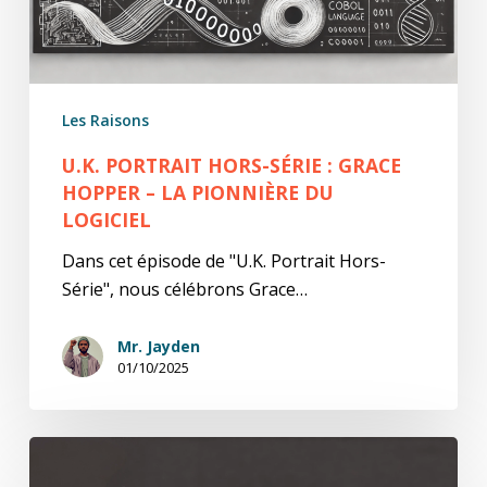
Hopper
–
La
Pionnière
Les Raisons
du
Logiciel
U.K. PORTRAIT HORS-SÉRIE : GRACE
HOPPER – LA PIONNIÈRE DU
LOGICIEL
Dans cet épisode de "U.K. Portrait Hors-
Série", nous célébrons Grace…
Mr. Jayden
01/10/2025
U.K.
Portrait