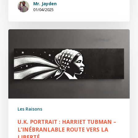
Mr. Jayden
01/04/2025
U.K.
Portrait
:
Harriet
Tubman
–
L’Inébranlable
Route
vers
la
Les Raisons
Liberté
U.K. PORTRAIT : HARRIET TUBMAN –
L’INÉBRANLABLE ROUTE VERS LA
LIBERTÉ