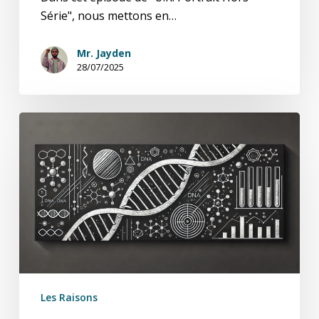
Série", nous mettons en…
Mr. Jayden
28/07/2025
U.K.
Portrait
Hors-
Série
:
Rosalind
Franklin
–
L’Architecte
de
Les Raisons
l’ADN