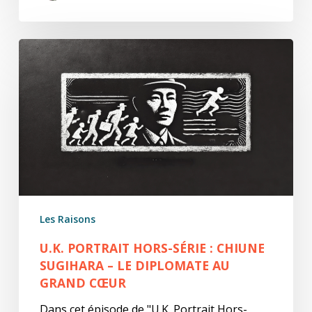
U.K.
Portrait
Hors-
Série
:
Chiune
Sugihara
–
Le
Diplomate
Les Raisons
au
Grand
U.K. PORTRAIT HORS-SÉRIE : CHIUNE
Cœur
SUGIHARA – LE DIPLOMATE AU
GRAND CŒUR
Dans cet épisode de "U.K. Portrait Hors-