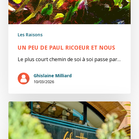
Les Raisons
UN PEU DE PAUL RICOEUR ET NOUS
Le plus court chemin de soi à soi passe par…
Ghislaine Milliard
10/03/2026
Unnecessary
Knowledge
:
Lafayette,
ou