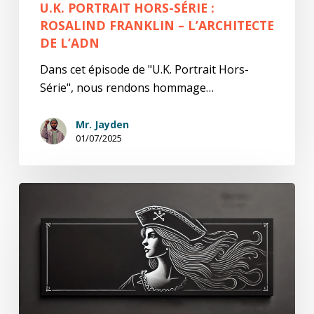
U.K. PORTRAIT HORS-SÉRIE :
ROSALIND FRANKLIN – L’ARCHITECTE
DE L’ADN
Dans cet épisode de "U.K. Portrait Hors-
Série", nous rendons hommage…
Mr. Jayden
01/07/2025
U.K.
Portrait
Hors-
Série
:
Grace
O’Malley