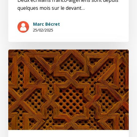
Deux écrivains franco-algériens sont depuis
quelques mois sur le devant…
Marc Bécret
25/02/2025
Un
cri
des
voix
tu(é)es:
lettre
sur
Houris,
de
Kamel
Daoud