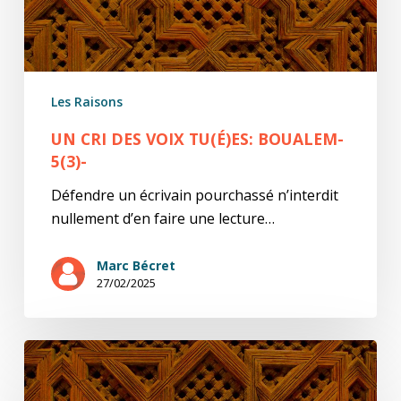
Les Raisons
UN CRI DES VOIX TU(É)ES: BOUALEM-
5(3)-
Défendre un écrivain pourchassé n’interdit
nullement d’en faire une lecture…
Marc Bécret
27/02/2025
Un
cri
des