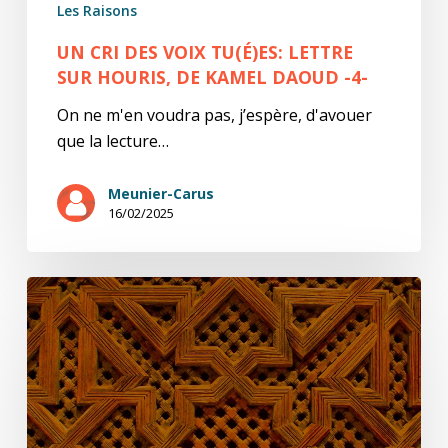
Les Raisons
-4-
UN CRI DES VOIX TU(É)ES: LETTRE
SUR HOURIS, DE KAMEL DAOUD -4-
On ne m'en voudra pas, j’espère, d'avouer
que la lecture…
Meunier-Carus
16/02/2025
Un
cri
des
voix
tu(é)es:
lettre
sur