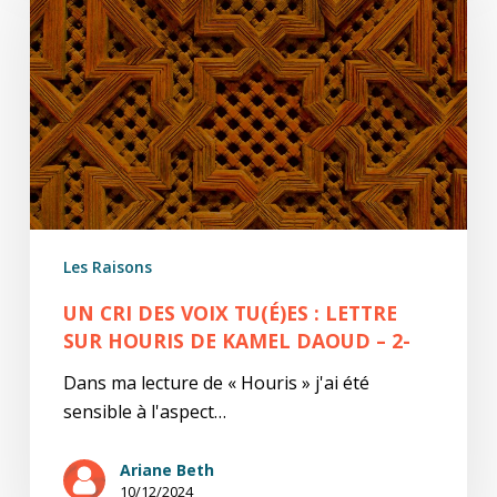
des
voix
tu(é)es
:
lettre
sur
Houris
de
Kamel
Les Raisons
Daoud
–
UN CRI DES VOIX TU(É)ES : LETTRE
2-
SUR HOURIS DE KAMEL DAOUD – 2-
Dans ma lecture de « Houris » j'ai été
sensible à l'aspect…
Ariane Beth
10/12/2024