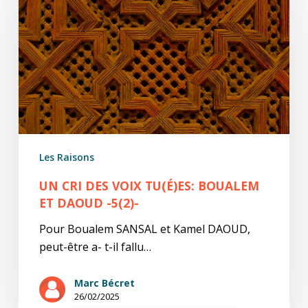
voix
tu(é)es:
Boualem
et
Daoud
-5(2)-
Les Raisons
UN CRI DES VOIX TU(É)ES: BOUALEM
ET DAOUD -5(2)-
Pour Boualem SANSAL et Kamel DAOUD,
peut-être a- t-il fallu…
Marc Bécret
26/02/2025