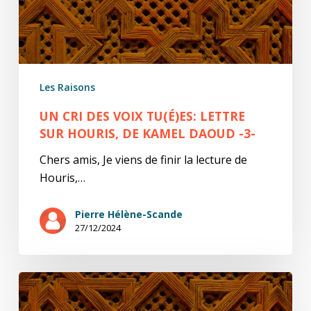
Houris,
de
Kamel
Daoud
Les Raisons
-3-
UN CRI DES VOIX TU(É)ES: LETTRE
SUR HOURIS, DE KAMEL DAOUD -3-
Chers amis, Je viens de finir la lecture de
Houris,…
Pierre Hélène-Scande
27/12/2024
Un
cri