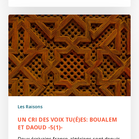
Un
cri
des
voix
tu(é)es:
Boualem
et
Daoud
-5(1)-
Les Raisons
UN CRI DES VOIX TU(É)ES: BOUALEM
ET DAOUD -5(1)-