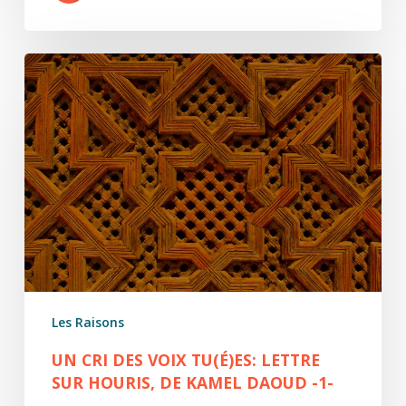
Un
cri
des
voix
tu(é)es:
lettre
sur
Houris,
de
Kamel
Daoud
Les Raisons
-1-
UN CRI DES VOIX TU(É)ES: LETTRE
SUR HOURIS, DE KAMEL DAOUD -1-