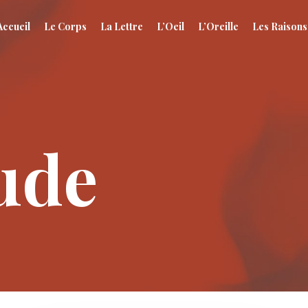
Accueil
Le Corps
La Lettre
L’Oeil
L’Oreille
Les Raisons
ude