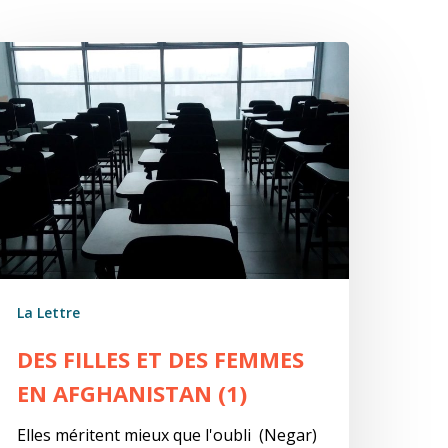
es
lles
t
es
emmes
n
fghanistan
)
La Lettre
DES FILLES ET DES FEMMES
EN AFGHANISTAN (1)
Elles méritent mieux que l'oubli (Negar)