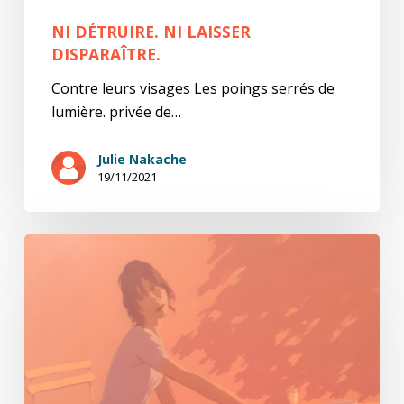
NI DÉTRUIRE. NI LAISSER
DISPARAÎTRE.
Contre leurs visages Les poings serrés de
lumière. privée de…
Julie Nakache
19/11/2021
En
silence
et
sur
la
pointe
des