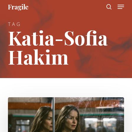
Menu
Skip
Fragile
to
search
main
TAG
content
Katia-Sofia
Hakim
Transports