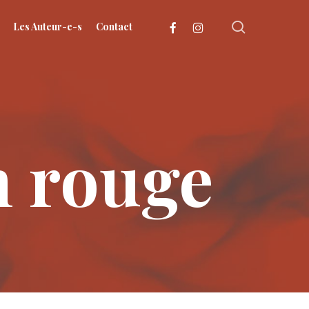
search
facebook
instagram
Les Auteur-e-s
Contact
n rouge