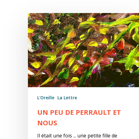
Un
peu
de
Perrault
et
nous
L'Oreille
La Lettre
UN PEU DE PERRAULT ET
NOUS
Il était une fois ... une petite fille de