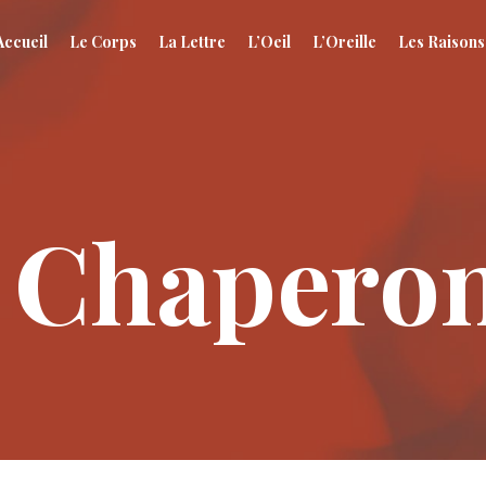
Accueil
Le Corps
La Lettre
L’Oeil
L’Oreille
Les Raisons
t Chapero