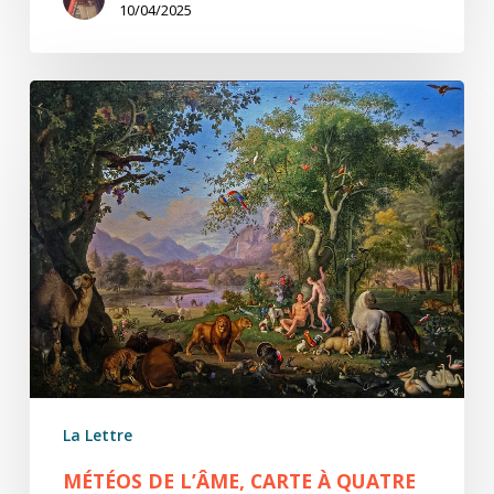
10/04/2025
Météos
de
l’âme,
carte
à
quatre
plis
2/4
La Lettre
MÉTÉOS DE L’ÂME, CARTE À QUATRE