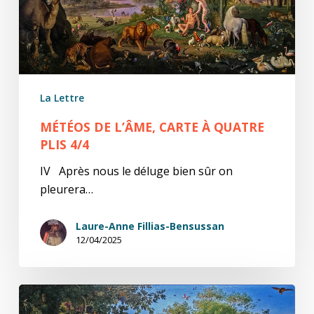
4/4
La Lettre
MÉTÉOS DE L’ÂME, CARTE À QUATRE
PLIS 4/4
IV Après nous le déluge bien sûr on
pleurera…
Laure-Anne Fillias-Bensussan
12/04/2025
Météos
de