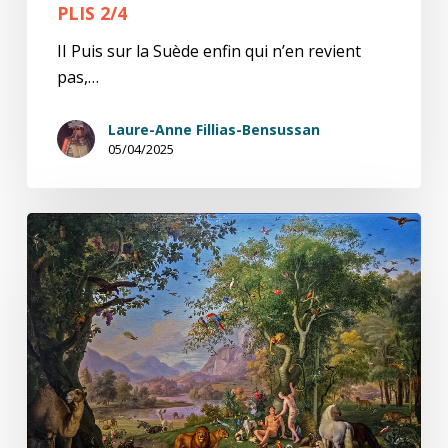
PLIS 2/4
II Puis sur la Suède enfin qui n’en revient
pas,…
Laure-Anne Fillias-Bensussan
05/04/2025
Météos
de
l’âme,
carte
à
quatre
plis
1/4