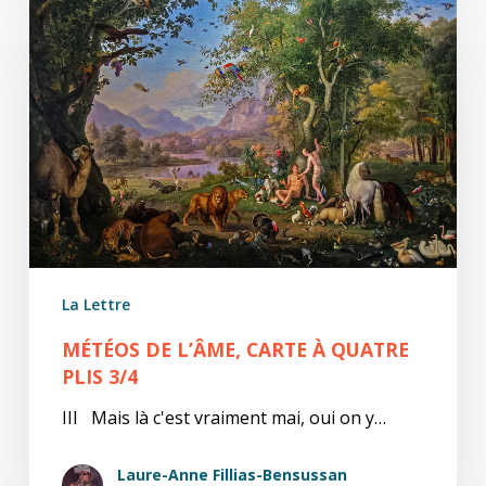
l’âme,
carte
à
quatre
plis
3/4
La Lettre
MÉTÉOS DE L’ÂME, CARTE À QUATRE
PLIS 3/4
III Mais là c'est vraiment mai, oui on y…
Laure-Anne Fillias-Bensussan