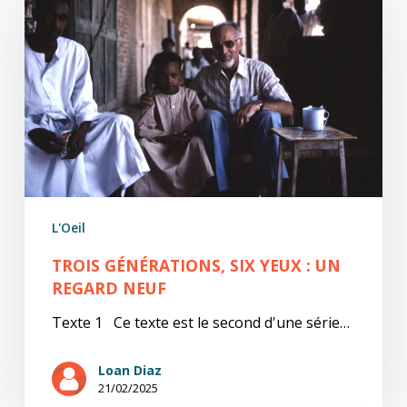
six
yeux
:
un
regard
neuf
L'Oeil
TROIS GÉNÉRATIONS, SIX YEUX : UN
REGARD NEUF
Texte 1 Ce texte est le second d'une série…
Loan Diaz
21/02/2025