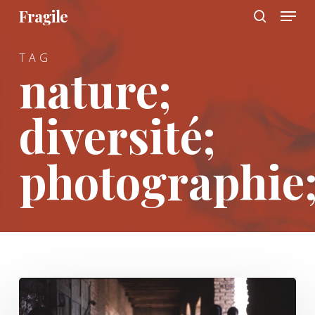
Menu
Skip
Fragile
to
search
main
TAG
content
nature;
diversité;
photographie
Trois
générations,