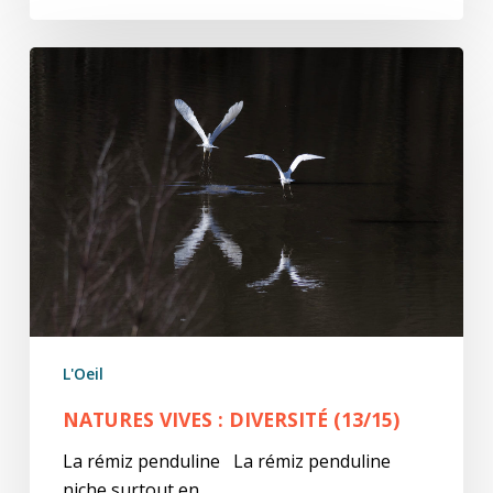
natures
ViVes
:
diVersité
(13/15)
L'Oeil
NATURES VIVES : DIVERSITÉ (13/15)
La rémiz penduline La rémiz penduline
niche surtout en…