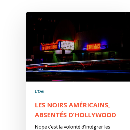
Les
Noirs
américains,
absentés
d’Hollywood
L'Oeil
LES NOIRS AMÉRICAINS,
ABSENTÉS D’HOLLYWOOD
Nope c’est la volonté d’intégrer les