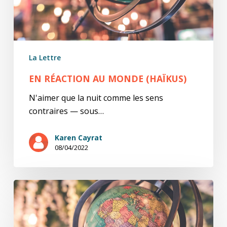
La Lettre
EN RÉACTION AU MONDE (HAÏKUS)
N'aimer que la nuit comme les sens
contraires — sous…
Karen Cayrat
08/04/2022
En
réaction
au
monde