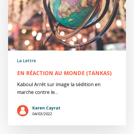
(tankas)
La Lettre
EN RÉACTION AU MONDE (TANKAS)
Kaboul Arrêt sur image la sédition en
marche contre le…
Karen Cayrat
04/03/2022