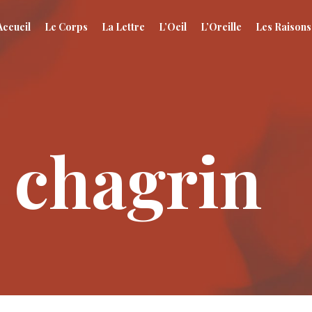
Accueil
Le Corps
La Lettre
L’Oeil
L’Oreille
Les Raisons
 chagrin