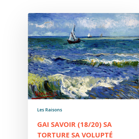
Gai
savoir
(18/20)
Sa
torture
sa
volupté
Les Raisons
GAI SAVOIR (18/20) SA
TORTURE SA VOLUPTÉ