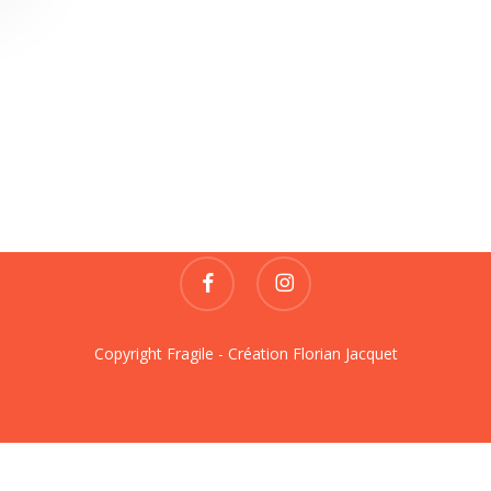
Fragile
REVUE DE CRÉATIONS
contact@fragile-revue.fr
facebook
instagram
Copyright Fragile - Création
Florian Jacquet