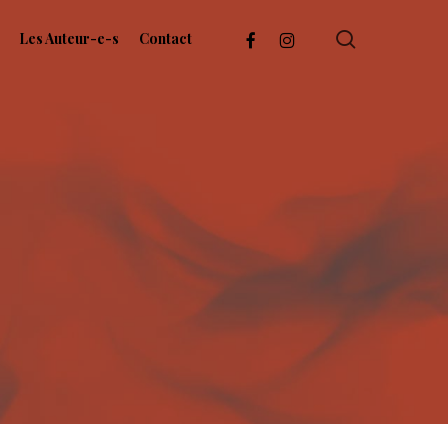
search
facebook
instagram
Les Auteur-e-s
Contact