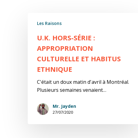
U.K.
Les Raisons
Hors-
Série
U.K. HORS-SÉRIE :
:
APPROPRIATION
appropriation
culturelle
CULTURELLE ET HABITUS
et
ETHNIQUE
habitus
ethnique
C'était un doux matin d'avril à Montréal.
Plusieurs semaines venaient…
Mr. Jayden
27/07/2020