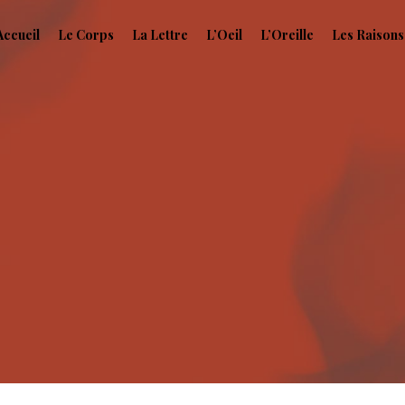
Accueil
Le Corps
La Lettre
L’Oeil
L’Oreille
Les Raisons