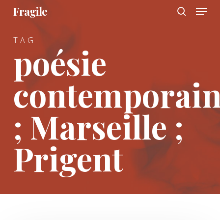
Menu
Skip
Fragile
to
search
main
TAG
content
poésie
contemporain
; Marseille ;
Prigent