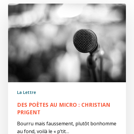
Des
poètes
au
micro
:
Christian
Prigent
La Lettre
DES POÈTES AU MICRO : CHRISTIAN
PRIGENT
Bourru mais faussement, plutôt bonhomme
au fond, voilà le « p’tit…