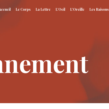
Accueil
Le Corps
La Lettre
L’Oeil
L’Oreille
Les Raisons
nnement