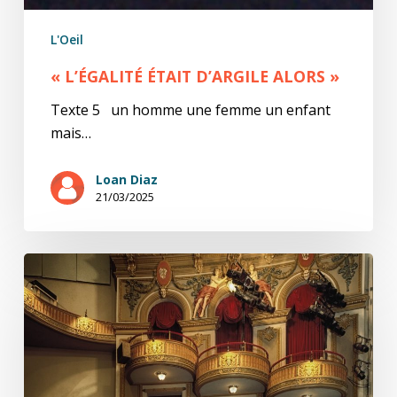
L'Oeil
« L’ÉGALITÉ ÉTAIT D’ARGILE ALORS »
Texte 5 un homme une femme un enfant
mais…
Loan Diaz
21/03/2025
Entre
deux
souffles,
le
silence