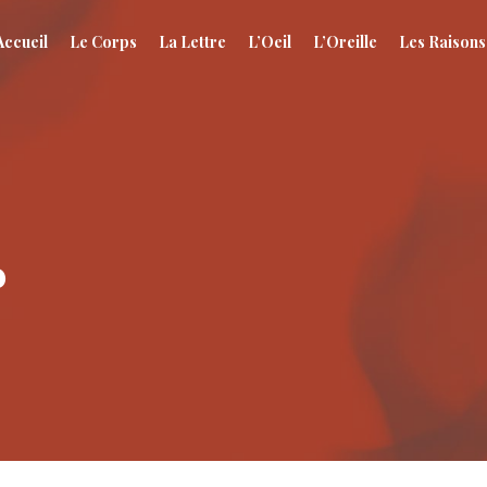
Accueil
Le Corps
La Lettre
L’Oeil
L’Oreille
Les Raisons
r