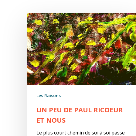
Un
peu
de
Paul
Ricoeur
et
nous
Les Raisons
UN PEU DE PAUL RICOEUR
ET NOUS
Le plus court chemin de soi à soi passe