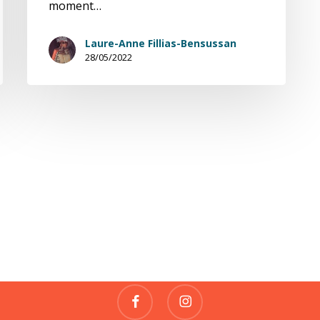
moment…
Laure-Anne Fillias-Bensussan
28/05/2022
Fragile
REVUE DE CRÉATIONS
contact@fragile-revue.fr
facebook
instagram