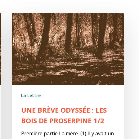
Une
brève
odyssée
:
Les
bois
de
Proserpine
1/2
La Lettre
UNE BRÈVE ODYSSÉE : LES
BOIS DE PROSERPINE 1/2
Première partie La mère (1) Il y avait un