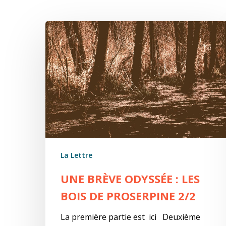
Une
brève
odyssée
:
Les
bois
de
Proserpine
2/2
La Lettre
UNE BRÈVE ODYSSÉE : LES
BOIS DE PROSERPINE 2/2
La première partie est ici Deuxième