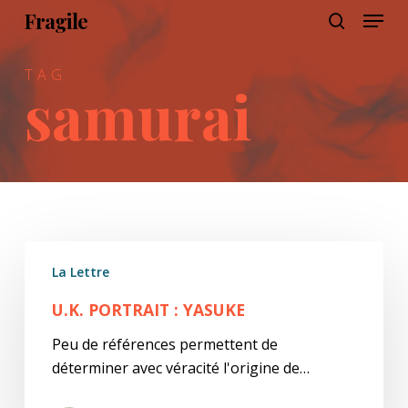
Menu
Skip
Fragile
to
search
main
TAG
content
samurai
U.K.
La Lettre
Portrait
:
U.K. PORTRAIT : YASUKE
Yasuke
Peu de références permettent de
déterminer avec véracité l'origine de…