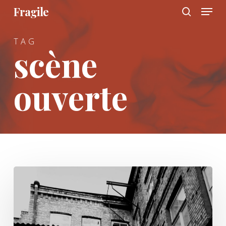
Menu
Skip
Fragile
to
search
main
TAG
content
scène
ouverte
Écrire,
lire,
dire