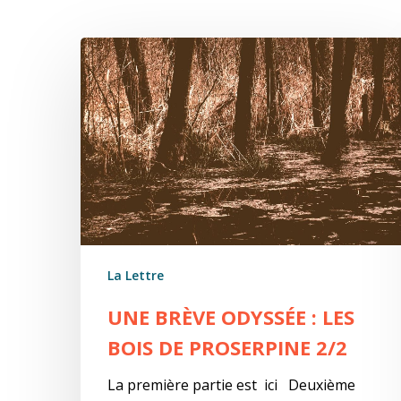
Une
brève
odyssée
:
Les
bois
de
Proserpine
2/2
La Lettre
UNE BRÈVE ODYSSÉE : LES
BOIS DE PROSERPINE 2/2
La première partie est ici Deuxième