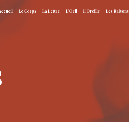
Accueil
Le Corps
La Lettre
L’Oeil
L’Oreille
Les Raisons
s