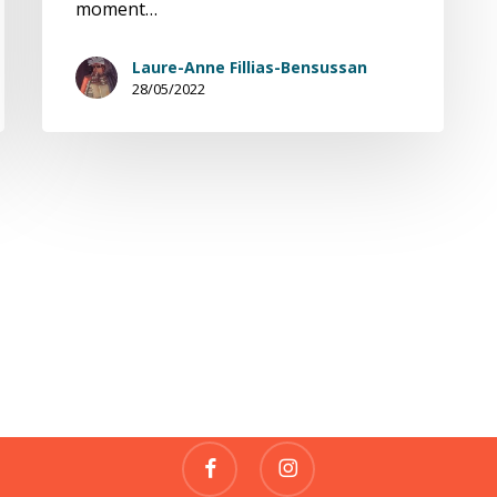
moment…
Laure-Anne Fillias-Bensussan
28/05/2022
Fragile
REVUE DE CRÉATIONS
contact@fragile-revue.fr
facebook
instagram