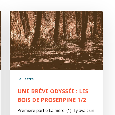
Une
brève
odyssée
:
Les
bois
de
Proserpine
1/2
La Lettre
UNE BRÈVE ODYSSÉE : LES
BOIS DE PROSERPINE 1/2
Première partie La mère (1) Il y avait un