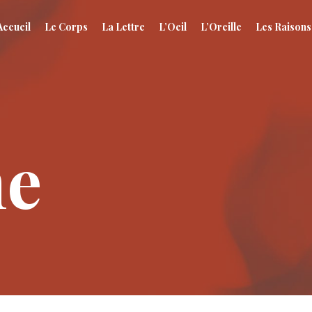
Accueil
Le Corps
La Lettre
L’Oeil
L’Oreille
Les Raisons
me