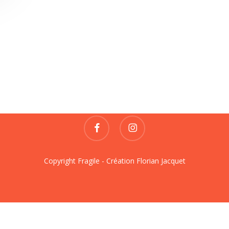
Fragile
REVUE DE CRÉATIONS
contact@fragile-revue.fr
facebook
instagram
Copyright Fragile - Création
Florian Jacquet