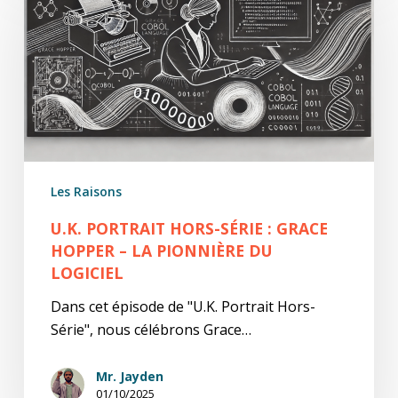
Hors-
Série
:
Grace
Hopper
–
La
Pionnière
Les Raisons
du
Logiciel
U.K. PORTRAIT HORS-SÉRIE : GRACE
HOPPER – LA PIONNIÈRE DU
LOGICIEL
Dans cet épisode de "U.K. Portrait Hors-
Série", nous célébrons Grace…
Mr. Jayden
01/10/2025