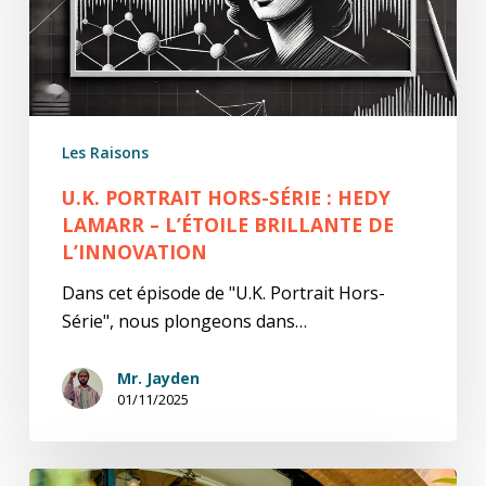
Hedy
Lamarr
–
L’Étoile
Brillante
Les Raisons
de
l’Innovation
U.K. PORTRAIT HORS-SÉRIE : HEDY
LAMARR – L’ÉTOILE BRILLANTE DE
L’INNOVATION
Dans cet épisode de "U.K. Portrait Hors-
Série", nous plongeons dans…
Mr. Jayden
01/11/2025
Unnecessary