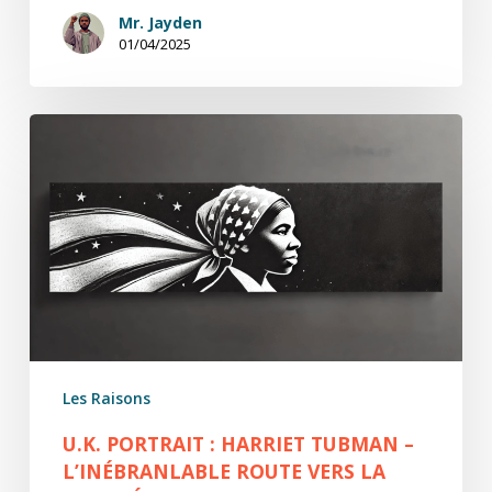
Mr. Jayden
01/04/2025
U.K.
Portrait
:
Harriet
Tubman
–
L’Inébranlable
Route
vers
la
Les Raisons
Liberté
U.K. PORTRAIT : HARRIET TUBMAN –
L’INÉBRANLABLE ROUTE VERS LA