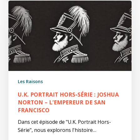
U.K.
Portrait
Hors-
Série
:
Joshua
Norton
–
L’Empereur
de
Les Raisons
San
Francisco
U.K. PORTRAIT HORS-SÉRIE : JOSHUA
NORTON – L’EMPEREUR DE SAN
FRANCISCO
Dans cet épisode de "U.K. Portrait Hors-
Série", nous explorons l'histoire…