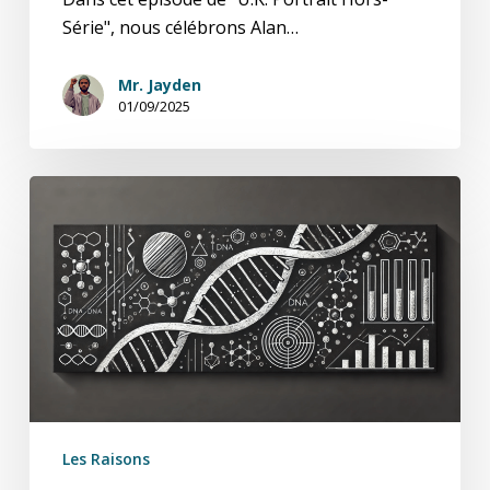
Série", nous célébrons Alan…
Mr. Jayden
01/09/2025
U.K.
Portrait
Hors-
Série
:
Rosalind
Franklin
–
L’Architecte
de
Les Raisons
l’ADN