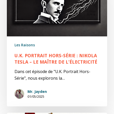
Série
:
Nikola
Tesla
–
Le
Maître
Les Raisons
de
l’Électricité
U.K. PORTRAIT HORS-SÉRIE : NIKOLA
TESLA – LE MAÎTRE DE L’ÉLECTRICITÉ
Dans cet épisode de "U.K. Portrait Hors-
Série", nous explorons la…
Mr. Jayden
01/05/2025