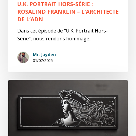
U.K. PORTRAIT HORS-SÉRIE :
ROSALIND FRANKLIN – L’ARCHITECTE
DE L’ADN
Dans cet épisode de "U.K. Portrait Hors-
Série", nous rendons hommage…
Mr. Jayden
01/07/2025
U.K.
Portrait
Hors-
Série
:
Grace
O’Malley