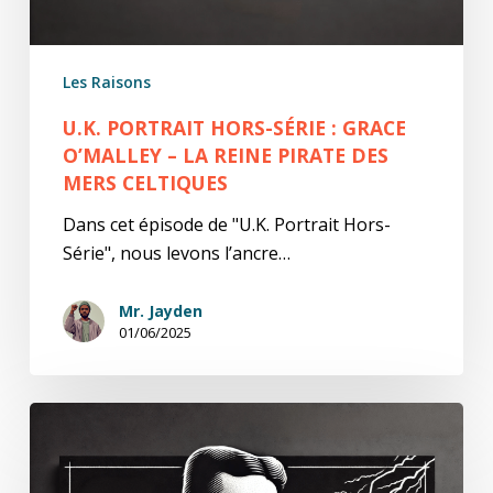
–
La
Reine
Les Raisons
Pirate
des
U.K. PORTRAIT HORS-SÉRIE : GRACE
Mers
O’MALLEY – LA REINE PIRATE DES
MERS CELTIQUES
Celtiques
Dans cet épisode de "U.K. Portrait Hors-
Série", nous levons l’ancre…
Mr. Jayden
01/06/2025
U.K.
Portrait
Hors-