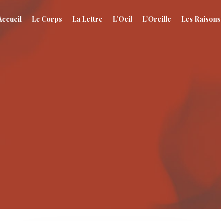
Accueil
Le Corps
La Lettre
L’Oeil
L’Oreille
Les Raisons
s