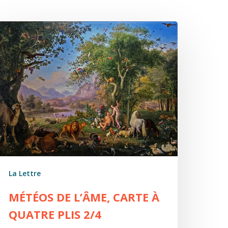
étéos
e
’âme,
arte
uatre
is
/4
La Lettre
MÉTÉOS DE L’ÂME, CARTE À
QUATRE PLIS 2/4