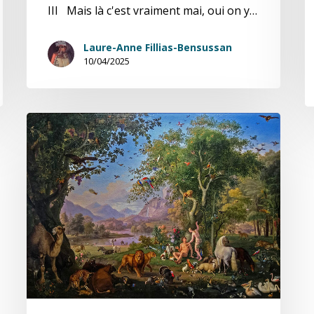
III Mais là c'est vraiment mai, oui on y…
Laure-Anne Fillias-Bensussan
10/04/2025
Météos
de
l’âme,
carte
à
quatre
plis
1/4