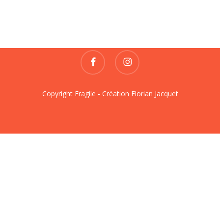
REVUE DE CRÉATIONS
contact@fragile-revue.fr
facebook
instagram
Copyright Fragile - Création
Florian Jacquet