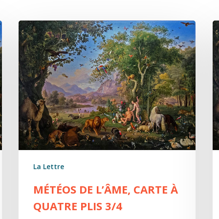
Météos
M
de
d
l’âme,
l
carte
c
à
à
quatre
q
plis
pl
3/4
2
La Lettre
MÉTÉOS DE L’ÂME, CARTE À
QUATRE PLIS 3/4