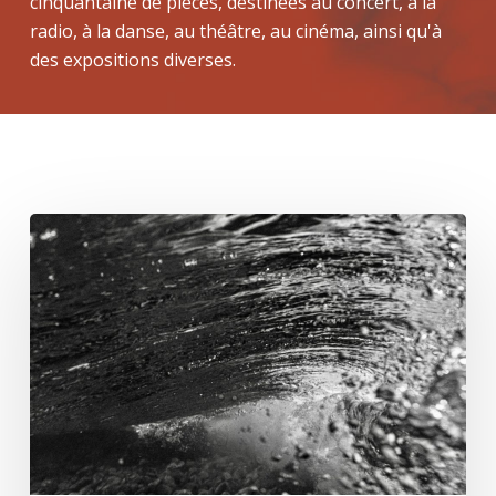
cinquantaine de pièces, destinées au concert, à la
radio, à la danse, au théâtre, au cinéma, ainsi qu'à
des expositions diverses.
Eaux
mêlées
(entretien,2/2)