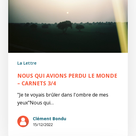
le
monde
–
carnets
3/4
La Lettre
NOUS QUI AVIONS PERDU LE MONDE
– CARNETS 3/4
"Je te voyais brûler dans l'ombre de mes
yeux"Nous qui…
Clément Bondu
15/12/2022