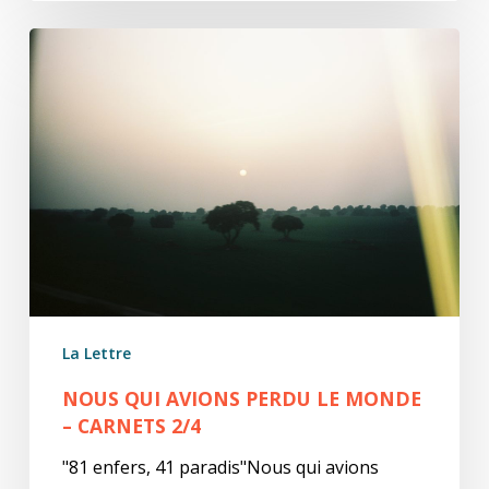
Nous
qui
avions
perdu
le
monde
–
carnets
2/4
La Lettre
NOUS QUI AVIONS PERDU LE MONDE
– CARNETS 2/4
"81 enfers, 41 paradis"Nous qui avions