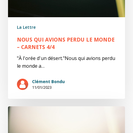
4/4
La Lettre
NOUS QUI AVIONS PERDU LE MONDE
– CARNETS 4/4
"À l'orée d'un désert."Nous qui avions perdu
le monde a…
Clément Bondu
11/01/2023
Nous
qui
avions
perdu