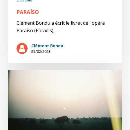
PARAÍSO
Clément Bondu a écrit le livret de l'opéra
Paraíso (Paradis),…
Clément Bondu
25/02/2023
Nous
qui
avions
perdu
le
monde
–
carnets