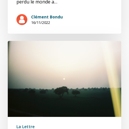
perdu le monde a…
Clément Bondu
16/11/2022
Nous
qui
avions
perdu
le
monde
–
carnets
1/4
La Lettre