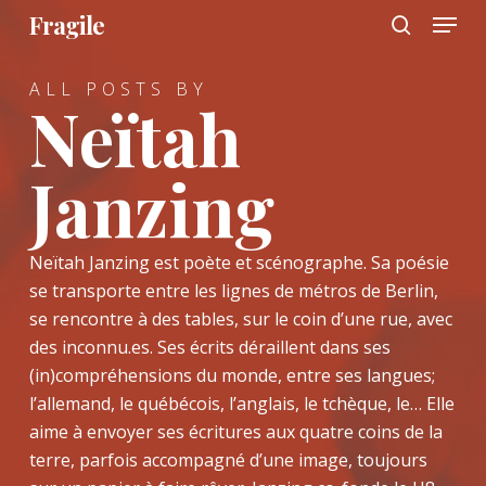
Menu
Skip
Fragile
to
search
main
ALL POSTS BY
content
Neïtah
Janzing
Neïtah Janzing est poète et scénographe. Sa poésie
se transporte entre les lignes de métros de Berlin,
se rencontre à des tables, sur le coin d’une rue, avec
des inconnu.es. Ses écrits déraillent dans ses
(in)compréhensions du monde, entre ses langues;
l’allemand, le québécois, l’anglais, le tchèque, le… Elle
aime à envoyer ses écritures aux quatre coins de la
terre, parfois accompagné d’une image, toujours