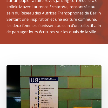
sur un papier à faire rêver. Janzing co-fonde le U8
kollektiv avec Laurence ErmacoVa, rencontrée au
sein du Réseau des Autrices Francophones de Berlin.
Sentant une inspiration et une écriture commune,
les deux femmes s’unissent au sein d’un collectif afin
de partager leurs écritures sur les quais de la ville.
rencontres
Non
rencontres