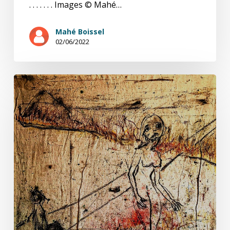
. . . . . . . Images © Mahé…
Mahé Boissel
02/06/2022
Temps
durs
2