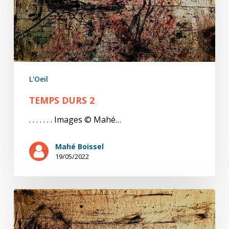
L'Oeil
TEMPS DURS 2
. . . . . . . Images © Mahé…
Mahé Boissel
19/05/2022
Temps
durs
1