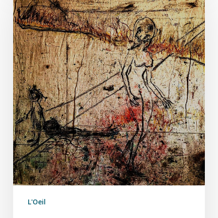
5
L'Oeil