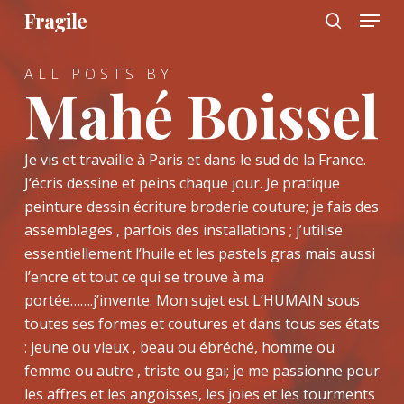
Menu
Skip
Fragile
to
search
main
ALL POSTS BY
content
Mahé Boissel
Je vis et travaille à Paris et dans le sud de la France.
J‘écris dessine et peins chaque jour. Je pratique
peinture dessin écriture broderie couture; je fais des
assemblages , parfois des installations ; j’utilise
essentiellement l’huile et les pastels gras mais aussi
l’encre et tout ce qui se trouve à ma
portée…….j’invente. Mon sujet est L’HUMAIN sous
toutes ses formes et coutures et dans tous ses états
: jeune ou vieux , beau ou ébréché, homme ou
femme ou autre , triste ou gai; je me passionne pour
les affres et les angoisses, les joies et les tourments