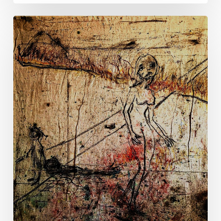
Temps
durs
7