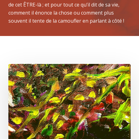
de cet ÊTRE-là ; et pour tout ce qu’il dit de sa vie,
comment il énonce la chose ou comment plus
souvent il tente de la camoufler en parlant à côté !
Un
peu
de
Lacan
et
nous