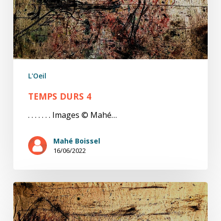
L'Oeil
TEMPS DURS 4
. . . . . . . Images © Mahé…
Mahé Boissel
16/06/2022
Temps
durs
3