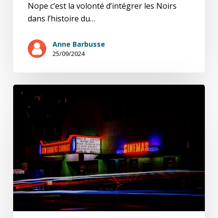
Nope c’est la volonté d’intégrer les Noirs
dans l’histoire du…
Anne Barbusse
25/09/2024
jouer
le
théâtre
ou
jouer
le
cinéma