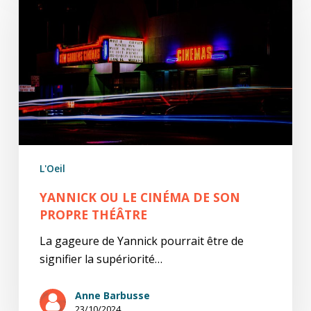
le
cinéma
de
son
propre
théâtre
L'Oeil
YANNICK OU LE CINÉMA DE SON
PROPRE THÉÂTRE
La gageure de Yannick pourrait être de
signifier la supériorité…
Anne Barbusse
23/10/2024