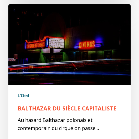
Balthazar
du
siècle
capitaliste
L'Oeil
BALTHAZAR DU SIÈCLE CAPITALISTE
Au hasard Balthazar polonais et
contemporain du cirque on passe…