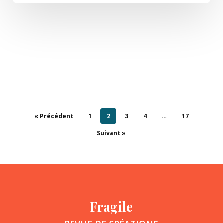
« Précédent
1
2
3
4
…
17
Suivant »
Fragile