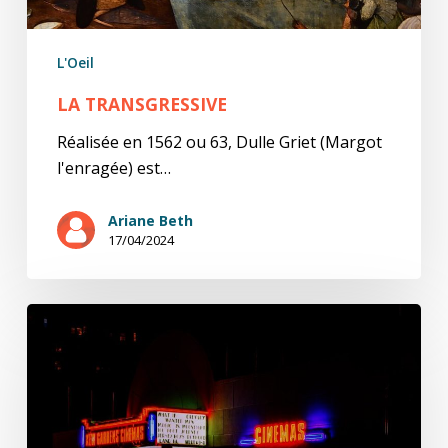
L'Oeil
LA TRANSGRESSIVE
Réalisée en 1562 ou 63, Dulle Griet (Margot
l'enragée) est…
Ariane Beth
17/04/2024
Comment
la
grâce
au
cinéma