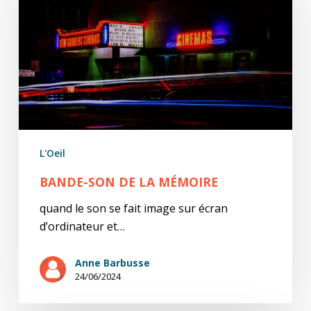
la
mémoire
L'Oeil
BANDE-SON DE LA MÉMOIRE
quand le son se fait image sur écran
d’ordinateur et…
Anne Barbusse
24/06/2024