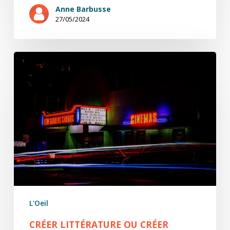
Anne Barbusse
27/05/2024
Créer
littérature
ou
créer
cinéma
L'Oeil
CRÉER LITTÉRATURE OU CRÉER