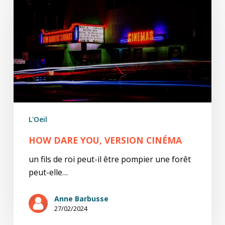
you,
version
cinéma
L'Oeil
HOW DARE YOU, VERSION CINÉMA
un fils de roi peut-il être pompier une forêt
peut-elle…
Anne Barbusse
27/02/2024