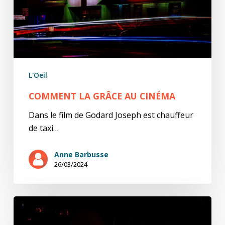
L'Oeil
COMMENT LA GRÂCE AU CINÉMA
Dans le film de Godard Joseph est chauffeur
de taxi…
Anne Barbusse
26/03/2024
How
dare