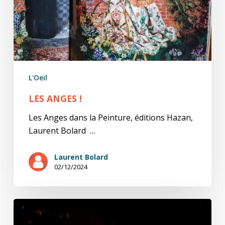
L'Oeil
LES ANGES !
Les Anges dans la Peinture, éditions Hazan,
Laurent Bolard …
Laurent Bolard
02/12/2024
Yannick
ou