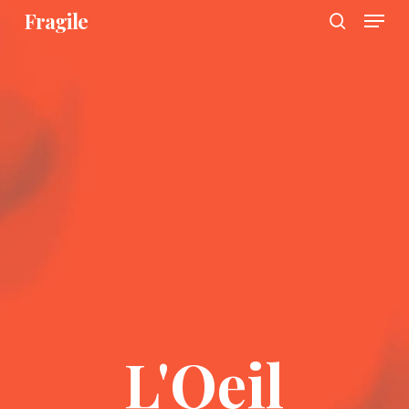
Menu
Skip
Fragile
to
search
main
content
L'Oeil