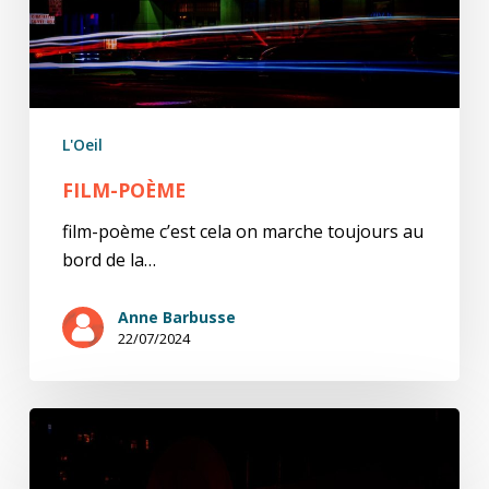
L'Oeil
FILM-POÈME
film-poème c’est cela on marche toujours au
bord de la…
Anne Barbusse
22/07/2024
bande-
son
de