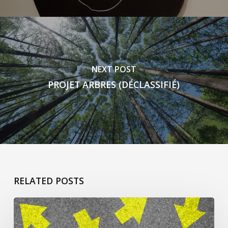
NEXT POST
PROJET ARBRES (DÉCLASSIFIÉ)
RELATED POSTS
ça
commence