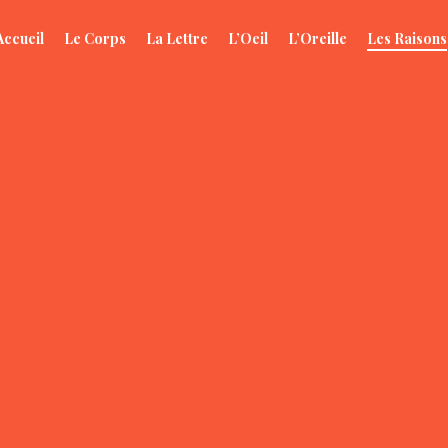
Accueil
Le Corps
La Lettre
L’Oeil
L’Oreille
Les Raisons