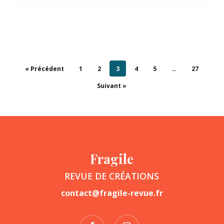
« Précédent
1
2
3
4
5
…
27
Suivant »
Fragile
REVUE DE CRÉATIONS
contact@fragile-revue.fr
facebook
instagram