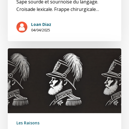
Sape sourde et sournoise du langage.
Croisade lexicale. Frappe chirurgicale…
Loan Diaz
04/04/2025
U.K.
Portrait
Hors-
Série
:
Joshua
Norton
–
L’Empereur
de
Les Raisons
San