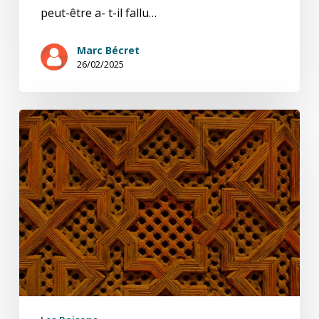
peut-être a- t-il fallu…
Marc Bécret
26/02/2025
Un
cri
des
voix
tu(é)es:
Boualem
et
Daoud
-5(1)-