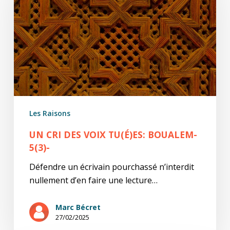
voix
tu(é)es:
Boualem-
5(3)-
Les Raisons
UN CRI DES VOIX TU(É)ES: BOUALEM-
5(3)-
Défendre un écrivain pourchassé n’interdit
nullement d’en faire une lecture…
Marc Bécret
27/02/2025