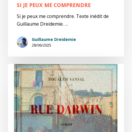
SI JE PEUX ME COMPRENDRE
Si je peux me comprendre. Texte inédit de
Guillaume Dreidemie. …
Guillaume Dreidemie
28/06/2025
«
Va,
retourne
rue
Darwin
»