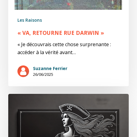
Les Raisons
« VA, RETOURNE RUE DARWIN »
« Je découvrais cette chose surprenante :
accéder à la vérité avant…
Suzanne Ferrier
26/06/2025
U.K.
Portrait
Hors-
Série
: