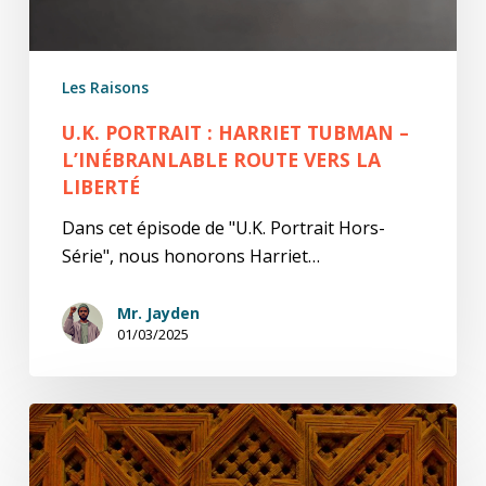
Route
vers
la
Les Raisons
Liberté
U.K. PORTRAIT : HARRIET TUBMAN –
L’INÉBRANLABLE ROUTE VERS LA
LIBERTÉ
Dans cet épisode de "U.K. Portrait Hors-
Série", nous honorons Harriet…
Mr. Jayden
01/03/2025
Un
cri
des