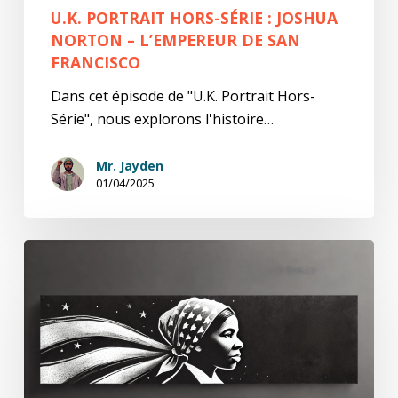
Francisco
U.K. PORTRAIT HORS-SÉRIE : JOSHUA
NORTON – L’EMPEREUR DE SAN
FRANCISCO
Dans cet épisode de "U.K. Portrait Hors-
Série", nous explorons l'histoire…
Mr. Jayden
01/04/2025
U.K.
Portrait
:
Harriet
Tubman
–
L’Inébranlable