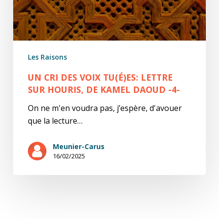
Houris,
de
Kamel
Daoud
Les Raisons
-4-
UN CRI DES VOIX TU(É)ES: LETTRE
SUR HOURIS, DE KAMEL DAOUD -4-
On ne m'en voudra pas, j’espère, d'avouer
que la lecture…
Meunier-Carus
16/02/2025