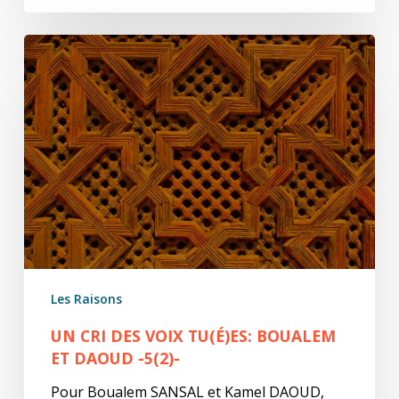
Un
cri
des
voix
tu(é)es:
Boualem
et
Daoud
-5(2)-
Les Raisons
UN CRI DES VOIX TU(É)ES: BOUALEM
ET DAOUD -5(2)-
Pour Boualem SANSAL et Kamel DAOUD,