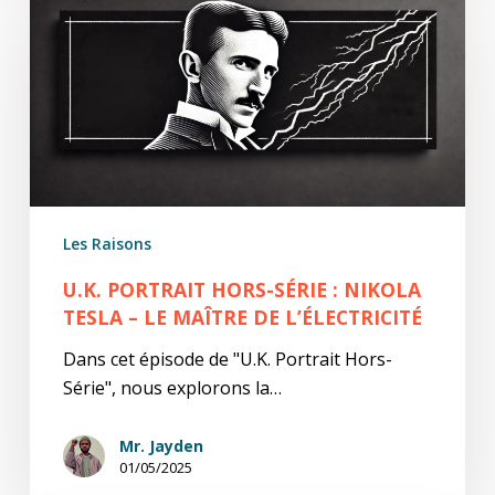
Hors-
Série
:
Nikola
Tesla
–
Le
Maître
Les Raisons
de
l’Électricité
U.K. PORTRAIT HORS-SÉRIE : NIKOLA
TESLA – LE MAÎTRE DE L’ÉLECTRICITÉ
Dans cet épisode de "U.K. Portrait Hors-
Série", nous explorons la…
Mr. Jayden
01/05/2025