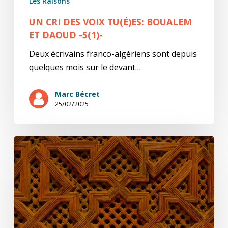
Les Raisons
UN CRI DES VOIX TU(É)ES: BOUALEM
ET DAOUD -5(1)-
Deux écrivains franco-algériens sont depuis
quelques mois sur le devant…
Marc Bécret
25/02/2025
Un
cri
des
voix
tu(é)es:
lettre
sur