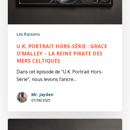
Grace
O’Malley
–
La
Reine
Les Raisons
Pirate
des
U.K. PORTRAIT HORS-SÉRIE : GRACE
Mers
O’MALLEY – LA REINE PIRATE DES
MERS CELTIQUES
Celtiques
Dans cet épisode de "U.K. Portrait Hors-
Série", nous levons l’ancre…
Mr. Jayden
01/06/2025
U.K.
Portrait