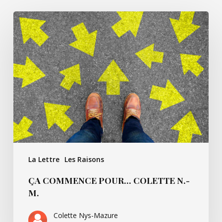
Ça
commence
pour…
Colette
N.-
M.
La Lettre
Les Raisons
ÇA COMMENCE POUR… COLETTE N.-
M.
Colette Nys-Mazure