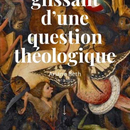
d’une
question
théologique
Ariane Beth
10/12/2023