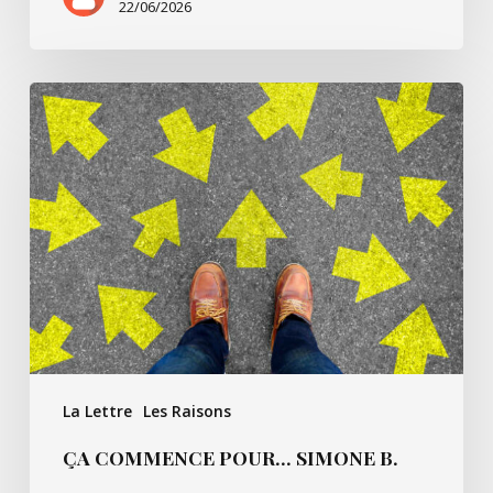
22/06/2026
Ça
commence
pour…
Simone
B.
La Lettre
Les Raisons
ÇA COMMENCE POUR… SIMONE B.