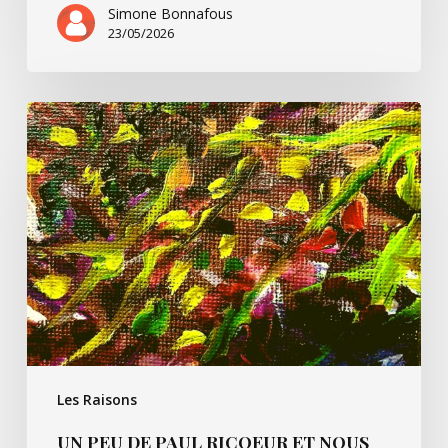
Simone Bonnafous
23/05/2026
Un
peu
de
Paul
Ricoeur
et
nous
Les Raisons
UN PEU DE PAUL RICOEUR ET NOUS