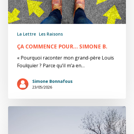
La Lettre
Les Raisons
ÇA COMMENCE POUR… SIMONE B.
« Pourquoi raconter mon grand-père Louis
Foulquier ? Parce qu’il m’a en…
Simone Bonnafous
23/05/2026
Un
roman
français
publié