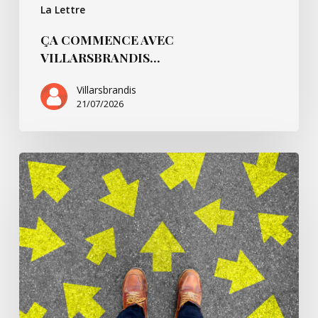
La Lettre
ÇA COMMENCE AVEC
VILLARSBRANDIS…
Villarsbrandis
21/07/2026
Ça
commence
pour…
André
B.