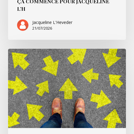
ÇA COMMENCE POUR JACQUELINE
L’H
Jacqueline L'Heveder
21/07/2026
Ça
commence
avec
Villarsbrandis…