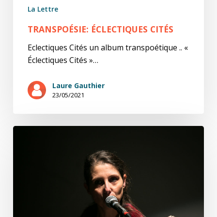
La Lettre
TRANSPOÉSIE: ÉCLECTIQUES CITÉS
Eclectiques Cités un album transpoétique .. «
Éclectiques Cités »…
Laure Gauthier
23/05/2021
Transpoème,
le
parti
pris
de
la
vie