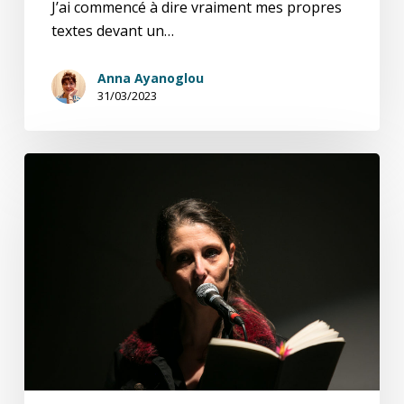
J’ai commencé à dire vraiment mes propres
textes devant un…
Anna Ayanoglou
31/03/2023
Transpoésie:
Éclectiques
Cités