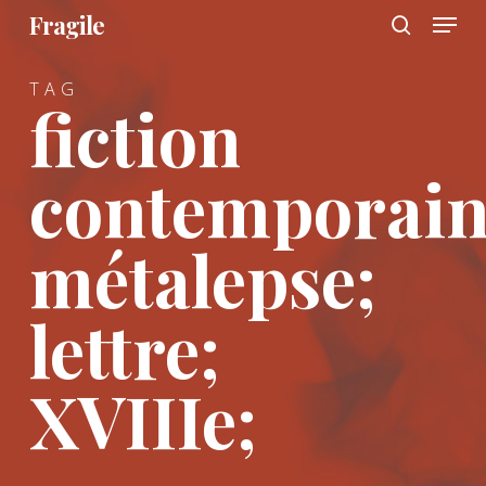
Menu
Skip
Fragile
to
search
main
TAG
content
fiction
contemporain
métalepse;
lettre;
XVIIIe;